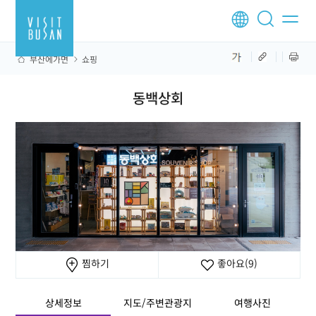
부산에가면
쇼핑
동백상회
찜하기
좋아요
(9)
상세정보
지도/주변관광지
여행사진