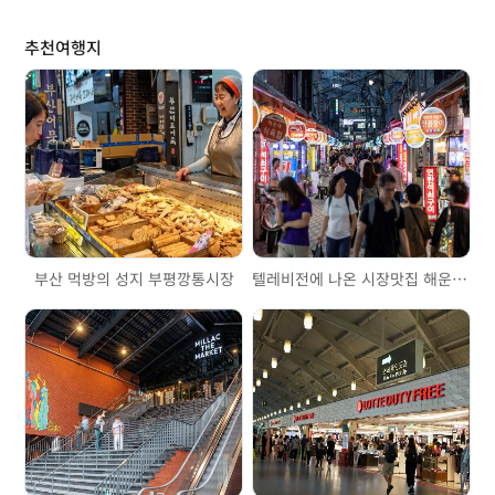
추천여행지
부산 먹방의 성지 부평깡통시장
텔레비전에 나온 시장맛집 해운대시장