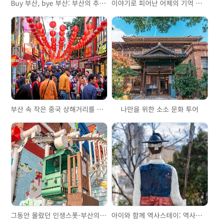
Buy 부산, bye 부산: 부산의 추억을 담아갈 수 있는 소품샵 3곳
이야기로 피어난 어제의 기억 초량이바구길
부산 속 작은 중국 상해거리를 걷다
나만을 위한 소소 문화 투어
그동안 몰랐던 인생스폿-부산의 모노레일 편
아이와 함께 역사스테이: 역사가 흐르는 골목길 부산포개항가도