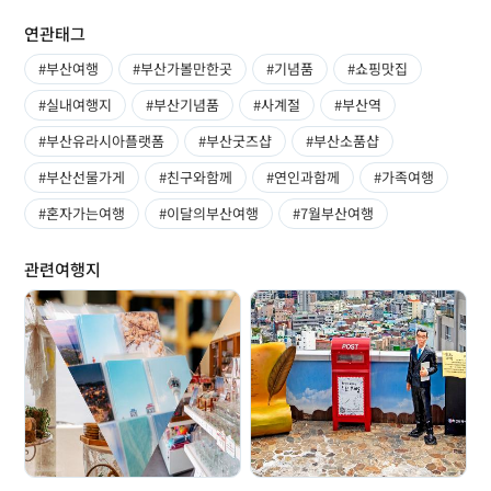
연관태그
#부산여행
#부산가볼만한곳
#기념품
#쇼핑맛집
#실내여행지
#부산기념품
#사계절
#부산역
#부산유라시아플랫폼
#부산굿즈샵
#부산소품샵
#부산선물가게
#친구와함께
#연인과함께
#가족여행
#혼자가는여행
#이달의부산여행
#7월부산여행
관련여행지