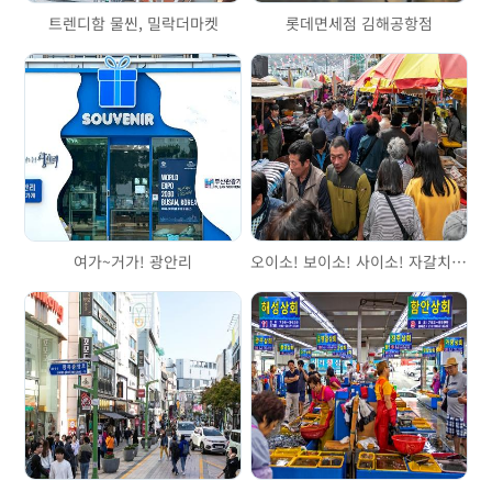
트렌디함 물씬, 밀락더마켓
롯데면세점 김해공항점
여가~거가! 광안리
오이소! 보이소! 사이소! 자갈치시장