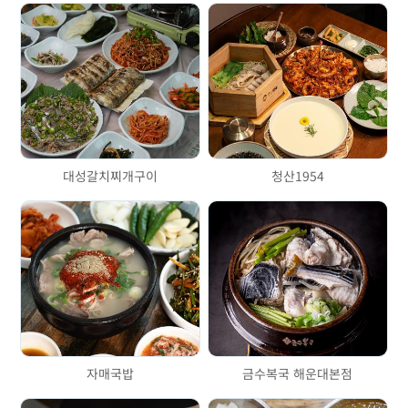
대성갈치찌개구이
청산1954
자매국밥
금수복국 해운대본점