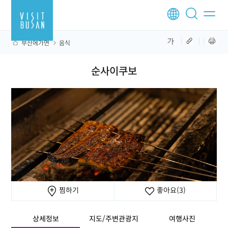
부산에가면
음식
순사이쿠보
찜하기
좋아요
(3)
상세정보
지도/주변관광지
여행사진