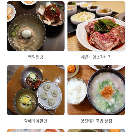
백일평냉
해운대암소갈비집
할매가야밀면
영진돼지국밥 본점