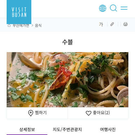
부산에가면
음식
수블
찜하기
좋아요
(2)
상세정보
지도/주변관광지
여행사진