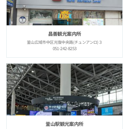
昌善観光案内所
釜山広域市中区光復中央路(チュンアンロ)３
051-242-8253
釜山駅観光案内所