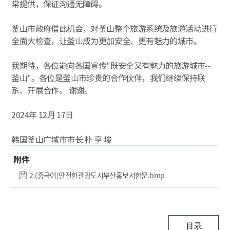
常提供，保证沟通无障碍。
釜山市政府借此机会，对釜山整个旅游系统及旅游活动进行
全面大检查，让釜山成为更加安全、更有魅力的城市。
我期待，各位能向各国宣传"既安全又有魅力的旅游城市--
釜山"。各位是釜山市珍贵的合作伙伴，我们继续保持联
系、开展合作。 谢谢。
2024年 12月 17日
韩国釜山广域市市长 朴 亨 埈
附件
2.(중국어)안전한관광도시부산홍보서한문.bmp