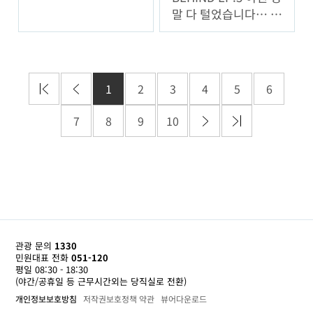
말 다 털었습니다… 마
지막 비하인드!
1
2
3
4
5
6
7
8
9
10
관광 문의
1330
민원대표 전화
051-120
평일 08:30 - 18:30
(야간/공휴일 등 근무시간외는 당직실로 전환)
개인정보보호방침
저작권보호정책 약관
뷰어다운로드