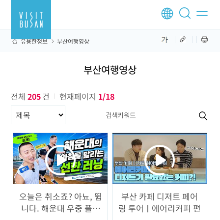
유용한정보
부산여행영상
부산여행영상
전체
205
건
현재페이지
1/18
구분항목
오늘은 취소죠? 아뇨, 뜁
부산 카페 디저트 페어
니다. 해운대 우중 플로
링 투어ㅣ에어리커피 편
깅