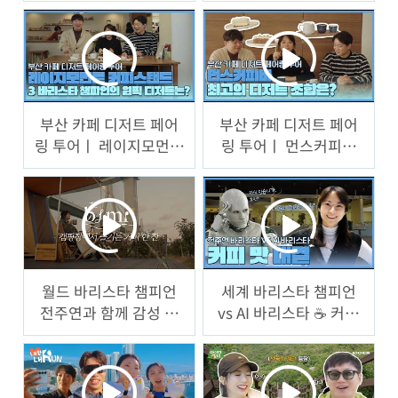
부산 카페 디저트 페어
부산 카페 디저트 페어
링 투어ㅣ 레이지모먼트
링 투어ㅣ 먼스커피바
커피스탠드 편
편
월드 바리스타 챔피언
세계 바리스타 챔피언
전주연과 함께 감성 캠
vs AI 바리스타 ☕️ 커피
핑 | 소리에 집중하는 커
맛 대결!
피 ASMR