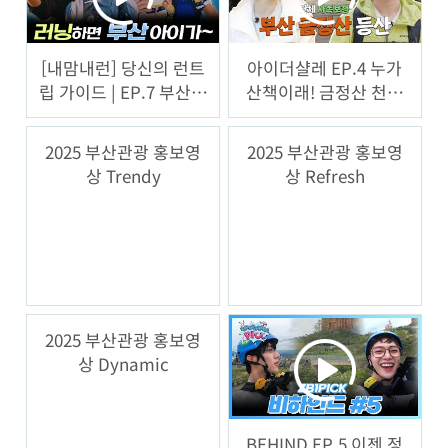
[내맘내런] 당신의 런트
아이더샬레 EP.4 누가
립 가이드 | EP.7 부산ㅣ
산책이래! 금정산 천국
BUSAN is Good, RUN!
의 계단 오르고 하룰라
랄 다녀 온 후기 풉니다
2025 부산관광 홍보영
2025 부산관광 홍보영
상 Trendy
상 Refresh
2025 부산관광 홍보영
상 Dynamic
BEHIND EP.5 이젠 정