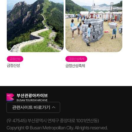
금정산성
금정산성축제
흰
금정산성
금정산성축제
흰
관련사이트 바로가기
(우 47545) 부산광역시 연제구 중앙대로 1001(연산동)
Copyright © Busan Metropolitan City. All rights reserved.