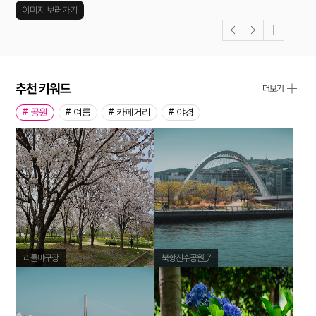
이미지 보러가기
추천 키워드
더보기
공원
여름
카페거리
야경
리틀야구장
북항친수공원_7
해