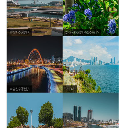
북항친수공원_6
화명생태공원 유럽수국_10
해
북항친수공원_5
이기대
송