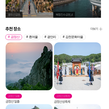
용두산공원
북항친수공원_4
아
추천 장소
더보기
금정산
흰여울
광안리
감천문화마을
금정산 일출
금정산성축제
흰
금정산 일출
금정산성축제
흰여