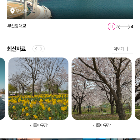
화명생태공원 메타세쿼이아길 노을
부산항대교
삼락생태공원
부산항대교
2
4
다대포_서핑
화명생태공원 메타세쿼이아길 노을
최신자료
더보기
삼락생태공원
부산항대교
리틀야구장
리틀야구장