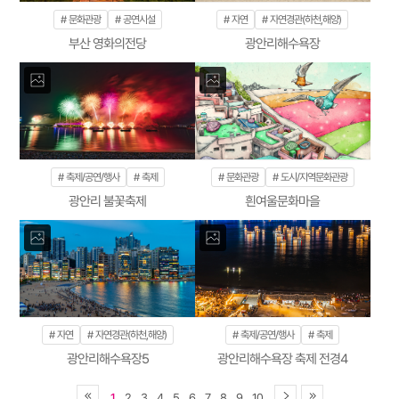
문화관광
공연시설
자연
자연경관(하천,해양)
부산 영화의전당
광안리해수욕장
축제/공연/행사
축제
문화관광
도시/지역문화관광
광안리 불꽃축제
흰여울문화마을
자연
자연경관(하천,해양)
축제/공연/행사
축제
광안리해수욕장5
광안리해수욕장 축제 전경4
1
2
3
4
5
6
7
8
9
10