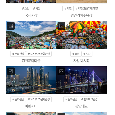
쇼핑
시장
자연
자연경관(하천,해양)
국제시장
광안리해수욕장
문화관광
도시/지역문화관광
쇼핑
시장
감천문화마을
자갈치 시장
문화관광
도시/지역문화관광
문화관광
랜드마크관광
마린시티
광안대교