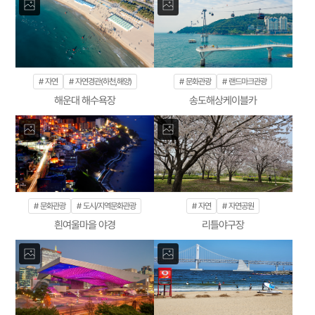
자연
자연경관(하천,해양)
문화관광
랜드마크관광
해운대 해수욕장
송도해상케이블카
문화관광
도시/지역문화관광
자연
자연공원
흰여울마을 야경
리틀야구장