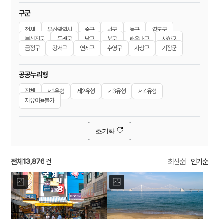
구군
전체
부산광역시
중구
서구
동구
영도구
부산진구
동래구
남구
북구
해운대구
사하구
금정구
강서구
연제구
수영구
사상구
기장군
공공누리형
전체
제1유형
제2유형
제3유형
제4유형
자유이용불가
초기화
13,876
전체
최신순
인기순
건